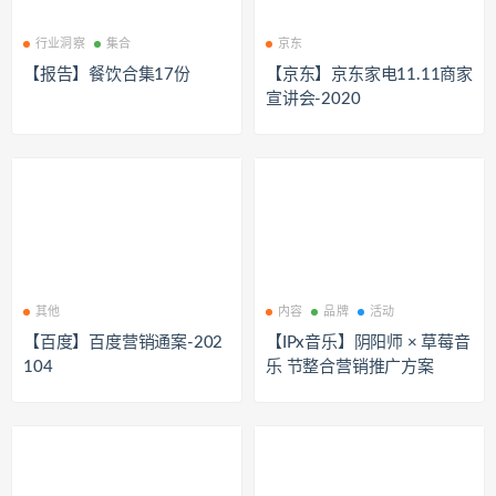
行业洞察
集合
京东
【报告】餐饮合集17份
【京东】京东家电11.11商家
宣讲会-2020
其他
内容
品牌
活动
【百度】百度营销通案-202
【IPx音乐】阴阳师 × 草莓音
104
乐 节整合营销推广方案