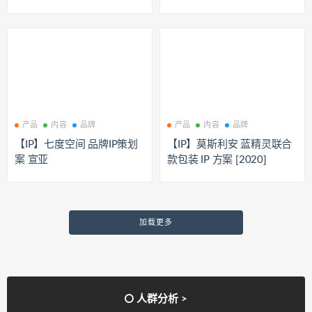
产品
内容
品牌
产品
内容
品牌
【IP】七度空间 品牌IP策划
【IP】莫斯利安 蓝精灵联合
案 宣亚
款包装 IP 方案 [2020]
加载更多
人群分析 >