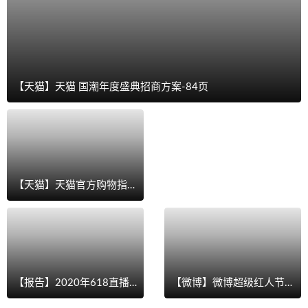
【天猫】天猫 国潮年度盛典招商方案-84页
【天猫】天猫官方购物指南-天猫V榜百大单品（final）-84页
【B站】BILIBILI 营销通案 [2020]-132页
【报告】2020年618直播带货数据报告-2020.6-38页
【微博】微博超级红人节 活动策划方案